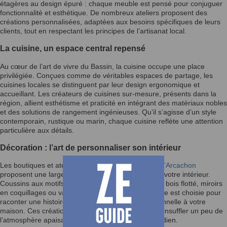
étagères au design épuré : chaque meuble est pensé pour conjuguer
fonctionnalité et esthétique. De nombreux ateliers proposent des
créations personnalisées, adaptées aux besoins spécifiques de leurs
clients, tout en respectant les principes de l’artisanat local.
La cuisine, un espace central repensé
Au cœur de l’art de vivre du Bassin, la cuisine occupe une place
privilégiée. Conçues comme de véritables espaces de partage, les
cuisines locales se distinguent par leur design ergonomique et
accueillant. Les créateurs de cuisines sur-mesure, présents dans la
région, allient esthétisme et praticité en intégrant des matériaux nobles
et des solutions de rangement ingénieuses. Qu’il s’agisse d’un style
contemporain, rustique ou marin, chaque cuisine reflète une attention
particulière aux détails.
Décoration : l’art de personnaliser son intérieur
Les boutiques et ateliers de décoration du
Bassin d’Arcachon
proposent une large gamme d’objets pour embellir votre intérieur.
Coussins aux motifs inspirés de l’océan, lampes en bois flotté, miroirs
en coquillages ou vaisselle artisanale : chaque pièce est choisie pour
raconter une histoire et apporter une touche personnelle à votre
maison. Ces créations uniques sont parfaites pour insuffler un peu de
l’atmosphère apaisante du Bassin dans votre quotidien.