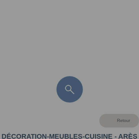
FR
LÈGE CAP-FERRET
ARÈS
ANDERNOS LES BAINS
ARCACHON
LA TESTE DE BUCH
GUJAN MESTRAS
DÉCORATION-MEUBLES-CUISINE - ARÈS