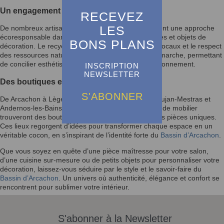
Un engagement pour la durabilité
RECEVEZ
LES
De nombreux artisans et créateurs locaux privilégient une approche
écoresponsable dans la fabrication de leurs meubles et objets de
BONS PLANS
décoration. Le recyclage, l’utilisation de matériaux locaux et le respect
des ressources naturelles sont au cœur de leur démarche, permettant
de concilier esthétisme, qualité et respect de l’environnement.
INSCRIPTION
NEWSLETTER
Des boutiques et ateliers à explorer
S'ABONNER
De Arcachon à Lège-Cap-Ferret, en passant par Gujan-Mestras et
Andernos-les-Bains, les amateurs de décoration et de mobilier
trouveront des boutiques et ateliers où dénicher des pièces uniques.
Ces lieux regorgent d’idées pour transformer chaque espace en un
véritable cocon, en s’inspirant de l’identité forte du
Bassin d’Arcachon
.
Que vous soyez en quête d’une pièce maîtresse pour votre salon,
d’une cuisine sur-mesure ou de petits objets pour personnaliser votre
décoration, laissez-vous séduire par le style et le savoir-faire du
Bassin d’Arcachon
. Un univers où authenticité, élégance et confort se
rencontrent pour sublimer votre intérieur.
S'abonner à la Newsletter