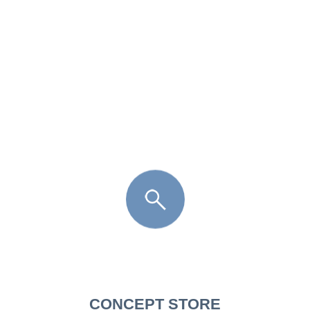
FR
LÈGE CAP-FERRET
ARÈS
ANDERNOS LES BAINS
ARCACHON
LA TESTE DE BUCH
GUJAN MESTRAS
CONCEPT STORE