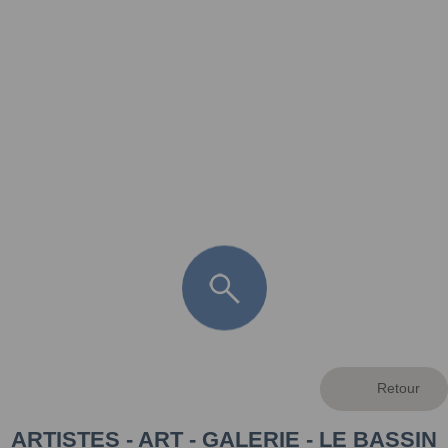
FR
LÈGE CAP-FERRET
ARÈS
ANDERNOS LES BAINS
ARCACHON
LA TESTE DE BUCH
GUJAN MESTRAS
ARTISTES - ART - GALERIE - LE BASSIN