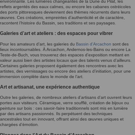
environnante. Les lumières changeantes de la Dune du Pilat, les
reflets argentés des eaux calmes, ou encore les cabanes ostréicoles
des ports pittoresques deviennent des thèmes récurrents dans leurs
œuvres. Ces créations, empreintes d’authenticité et de caractère,
racontent l’histoire du Bassin, ses traditions et ses paysages.
Galeries d’art et ateliers : des espaces pour vibrer
Pour les amateurs d’art, les galeries du
Bassin d’Arcachon
sont des
lieux incontournables. À Arcachon, Andernos-les-Bains ou encore La
Teste-de-Buch, vous trouverez des espaces d’exposition mettant en
valeur aussi bien des artistes locaux que des talents venus d’ailleurs.
Certaines galeries proposent également des rencontres avec les
artistes, des vernissages ou encore des ateliers d’initiation, pour une
immersion complète dans le monde de l’art.
Art et artisanat, une expérience authentique
Outre les galeries, de nombreux ateliers d’artisans d’art ouvrent leurs
portes aux visiteurs. Céramique, verre soufflé, création de bijoux ou
peinture sur bois : ces savoir-faire traditionnels sont mis en lumière
par des artisans passionnés. Ils perpétuent des techniques
ancestrales tout en innovant, offrant ainsi des œuvres uniques et
chargées d’émotion.
Plongez dans l’Art du Bassin d’Arcachon