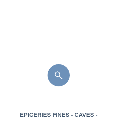
FR
LÈGE CAP-FERRET
ARÈS
ANDERNOS LES BAINS
ARCACHON
LA TESTE DE BUCH
GUJAN MESTRAS
EPICERIES FINES - CAVES -