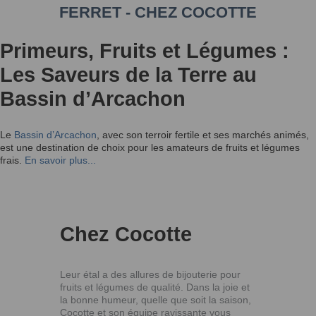
FERRET - CHEZ COCOTTE
Primeurs, Fruits et Légumes :
Les Saveurs de la Terre au
Bassin d’Arcachon
Le
Bassin d’Arcachon
, avec son terroir fertile et ses marchés animés,
est une destination de choix pour les amateurs de fruits et légumes
frais.
En savoir plus...
Chez Cocotte
Leur étal a des allures de bijouterie pour
fruits et légumes de qualité. Dans la joie et
la bonne humeur, quelle que soit la saison,
Cocotte et son équipe ravissante vous