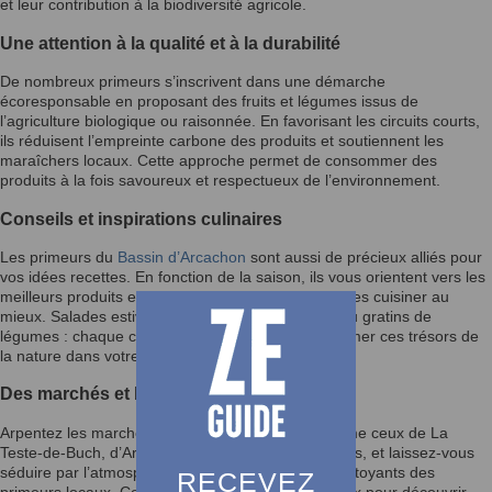
et leur contribution à la biodiversité agricole.
Une attention à la qualité et à la durabilité
De nombreux primeurs s’inscrivent dans une démarche
écoresponsable en proposant des fruits et légumes issus de
l’agriculture biologique ou raisonnée. En favorisant les circuits courts,
ils réduisent l’empreinte carbone des produits et soutiennent les
maraîchers locaux. Cette approche permet de consommer des
produits à la fois savoureux et respectueux de l’environnement.
Conseils et inspirations culinaires
Les primeurs du
Bassin d’Arcachon
sont aussi de précieux alliés pour
vos idées recettes. En fonction de la saison, ils vous orientent vers les
meilleurs produits et partagent leurs astuces pour les cuisiner au
mieux. Salades estivales, soupes réconfortantes ou gratins de
légumes : chaque conseil est une invitation à sublimer ces trésors de
la nature dans votre cuisine.
Des marchés et boutiques conviviales
Arpentez les marchés du
Bassin d’Arcachon
, comme ceux de La
Teste-de-Buch, d’Arcachon ou d’Andernos-les-Bains, et laissez-vous
séduire par l’atmosphère conviviale et les étals chatoyants des
RECEVEZ
primeurs locaux. Ces lieux de rencontre sont idéaux pour découvrir