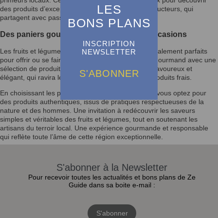
LES
des produits d’exception et échanger avec les producteurs, qui
partagent avec passion leur amour de la terre.
BONS PLANS
Des paniers gourmands pour toutes les occasions
INSCRIPTION
Les fruits et légumes du
Bassin d’Arcachon
sont également parfaits
NEWSLETTER
pour offrir ou se faire plaisir. Composez un panier gourmand avec une
sélection de produits de saison : un cadeau sain, savoureux et
S'ABONNER
élégant, qui ravira les amateurs de cuisine et de produits frais.
En choisissant les primeurs du
Bassin d’Arcachon
, vous optez pour
des produits authentiques, issus de pratiques respectueuses de la
nature et des hommes. Une invitation à redécouvrir les saveurs
simples et véritables des fruits et légumes, tout en soutenant les
artisans du terroir local. Une expérience gourmande et responsable
qui reflète toute l’âme de cette région exceptionnelle.
S'abonner à la Newsletter
Pour recevoir toutes les actualités et bons plans de Ze
Guide dans sa boite e-mail :
S'abonner