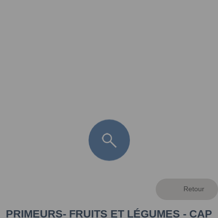
FR
LÈGE CAP-FERRET
ARÈS
ANDERNOS LES BAINS
ARCACHON
LA TESTE DE BUCH
GUJAN MESTRAS
PRIMEURS- FRUITS ET LÉGUMES - CAP