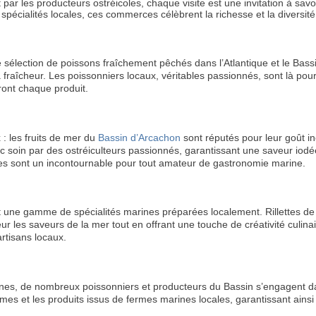
ar les producteurs ostréicoles, chaque visite est une invitation à sav
pécialités locales, ces commerces célèbrent la richesse et la diversité
 sélection de poissons fraîchement pêchés dans l’Atlantique et le Bas
fraîcheur. Les poissonniers locaux, véritables passionnés, sont là pour
ront chaque produit.
: les fruits de mer du
Bassin d’Arcachon
sont réputés pour leur goût in
vec soin par des ostréiculteurs passionnés, garantissant une saveur iodé
lles sont un incontournable pour tout amateur de gastronomie marine.
 une gamme de spécialités marines préparées localement. Rillettes de 
r les saveurs de la mer tout en offrant une touche de créativité culina
rtisans locaux.
RECE
LE
nes, de nombreux poissonniers et producteurs du Bassin s’engagent dan
s et les produits issus de fermes marines locales, garantissant ainsi u
BONS P