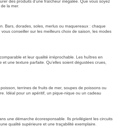
ourer des produits d’une fraîcheur inégalée. Que vous soyez
 de la mer.
sin. Bars, dorades, soles, merlus ou maquereaux : chaque
 vous conseiller sur les meilleurs choix de saison, les modes
comparable et leur qualité irréprochable. Les huîtres en
e et une texture parfaite. Qu’elles soient dégustées crues,
poisson, terrines de fruits de mer, soupes de poissons ou
ire. Idéal pour un apéritif, un pique-nique ou un cadeau
VEZ
S
s une démarche écoresponsable. Ils privilégient les circuits
ne qualité supérieure et une traçabilité exemplaire.
LANS