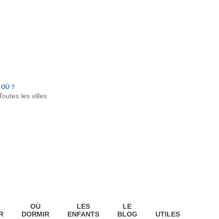
FR
HON
LA TESTE DE BUCH
GUJAN MESTRAS
OÙ ?
OÙ
LES
LE
R
DORMIR
ENFANTS
BLOG
UTILES