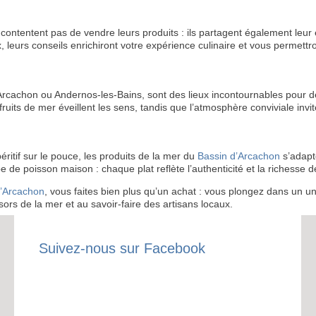
INSCRIPTION 
contentent pas de vendre leurs produits : ils partagent également leur 
, leurs conseils enrichiront votre expérience culinaire et vous permettr
S'ABON
chon ou Andernos-les-Bains, sont des lieux incontournables pour décou
fruits de mer éveillent les sens, tandis que l’atmosphère conviviale invi
éritif sur le pouce, les produits de la mer du
Bassin d’Arcachon
s’adapte
e poisson maison : chaque plat reflète l’authenticité et la richesse de
d’Arcachon
, vous faites bien plus qu’un achat : vous plongez dans un un
ors de la mer et au savoir-faire des artisans locaux.
Suivez-nous sur Facebook