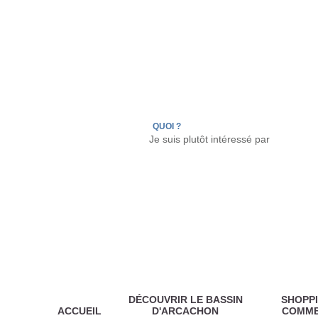
LÈGE CAP-FERRET
ARÈS
ANDERNOS LES
QUOI ?
DÉCOUVRIR LE BASSIN
SHOPPI
ACCUEIL
D'ARCACHON
COMM