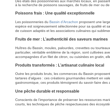
Des étals des poissonneries aux marchés locaux, en passant p
à la recherche de poissons sauvages, de fruits de mer ou de s
Poissons frais : Une qualité exceptionnelle
Les poissonneries du
Bassin d’Arcachon
proposent une large
espèce est soigneusement sélectionnée pour sa qualité et sa 
de cuisson adaptés et les associations culinaires qui sublime
Fruits de mer : L’authenticité des saveurs marines
Huîtres du Bassin, moules, palourdes, crevettes ou tourteaux 
particulier, véritable emblème de la région, sont cultivées a
accompagnées d’un filet de citron, ou cuisinées en gratin, e
Produits transformés : L’artisanat culinaire local
Outre les produits bruts, les commerces du Bassin proposent
tartares d’algues : ces créations gourmandes mettent en valeu
gastronomique, ces produits témoignent du savoir-faire des a
Une pêche durable et responsable
Conscients de l’importance de préserver les ressources mari
courts, les techniques de pêche respectueuses des écosystème