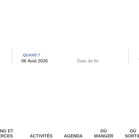
 BAINS
ARCAC
QUAND ?
NG ET
OÙ
OÙ
ERCES
ACTIVITÉS
AGENDA
MANGER
SORTI