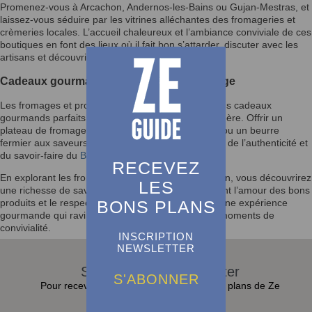
Promenez-vous à Arcachon, Andernos-les-Bains ou Gujan-Mestras, et
laissez-vous séduire par les vitrines alléchantes des fromageries et
crèmeries locales. L’accueil chaleureux et l’ambiance conviviale de ces
boutiques en font des lieux où il fait bon s’attarder, discuter avec les
artisans et découvrir des produits d’exception.
Cadeaux gourmands et moments de partage
Les fromages et produits laitiers sont également des cadeaux
gourmands parfaits pour les amateurs de bonne chère. Offrir un
plateau de fromages soigneusement sélectionnés ou un beurre
fermier aux saveurs uniques, c’est partager un peu de l’authenticité et
du savoir-faire du
Bassin d’Arcachon
.
RECEVEZ
En explorant les fromageries et crèmeries du Bassin, vous découvrirez
LES
une richesse de saveurs et de traditions qui reflètent l’amour des bons
BONS PLANS
produits et le respect des savoir-faire artisanaux. Une expérience
gourmande qui ravira les papilles et enrichira vos moments de
convivialité.
INSCRIPTION
NEWSLETTER
S'abonner à la Newsletter
S'ABONNER
Pour recevoir toutes les actualités et bons plans de Ze
Guide dans sa boite e-mail :