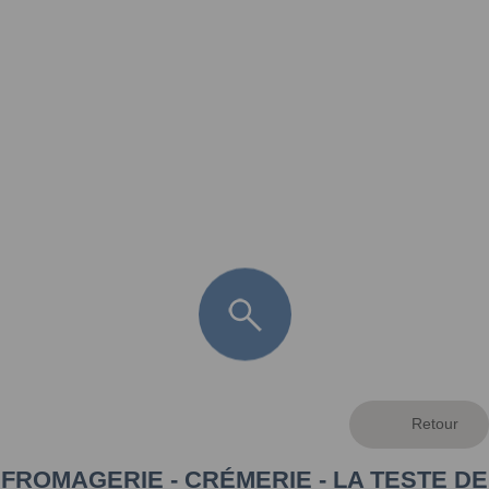
FR
LÈGE CAP-FERRET
ARÈS
ANDERNOS LES BAINS
ARCACHON
LA TESTE DE BUCH
GUJAN MESTRAS
FROMAGERIE - CRÉMERIE - LA TESTE DE