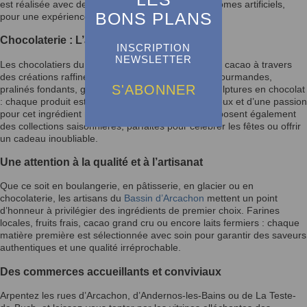
est réalisée avec des ingrédients naturels, sans arômes artificiels,
BONS PLANS
pour une expérience authentique et savoureuse.
Chocolaterie : L’art du cacao sublimé
INSCRIPTION
NEWSLETTER
Les chocolatiers du
Bassin d’Arcachon
subliment le cacao à travers
des créations raffinées et audacieuses. Tablettes gourmandes,
S'ABONNER
pralinés fondants, ganaches subtiles ou encore sculptures en chocolat
: chaque produit est le fruit d’un savoir-faire minutieux et d’une passion
pour cet ingrédient noble. Certaines boutiques proposent également
des collections saisonnières, parfaites pour célébrer les fêtes ou offrir
un cadeau inoubliable.
Une attention à la qualité et à l’artisanat
Que ce soit en boulangerie, en pâtisserie, en glacier ou en
chocolaterie, les artisans du
Bassin d’Arcachon
mettent un point
d’honneur à privilégier des ingrédients de premier choix. Farines
locales, fruits frais, cacao grand cru ou encore laits fermiers : chaque
matière première est sélectionnée avec soin pour garantir des saveurs
authentiques et une qualité irréprochable.
Des commerces accueillants et conviviaux
Arpentez les rues d’Arcachon, d’Andernos-les-Bains ou de La Teste-