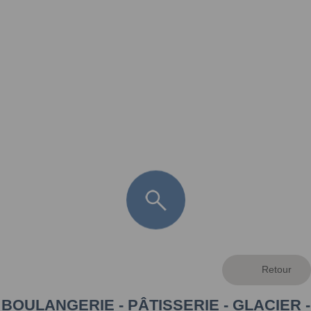
FR
LÈGE CAP-FERRET
ARÈS
ANDERNOS LES BAINS
ARCACHON
LA TESTE DE BUCH
GUJAN MESTRAS
BOULANGERIE - PÂTISSERIE - GLACIER -