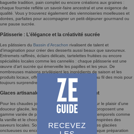
baguette tradition, pain complet ou encore créations aux graines :
chaque fournée reflète un savoir-faire ancestral et une exigence de
qualité. Vous y trouverez également des viennoiseries moelleuses et
dorées, parfaites pour accompagner un petit-déjeuner gourmand ou
une pause sucrée.
Pâtisserie : L’élégance et la créativité sucrée
Les pâtissiers du
Bassin d’Arcachon
rivalisent de talent et
d’imagination pour créer des desserts aussi beaux que savoureux.
Entremets raffinés, éclairs délicats, tartelettes fruitées ou encore
spécialités locales comme les cannelés : chaque pâtisserie est une
œuvre d’art sucrée qui émerveille les papilles et les yeux. De
nombreuses maisons privilégient les ingrédients de saison et les
produits locaux, offrant des créations qui évoluent au fil des mois pour
toujours surprendre les gourmets.
Glaces artisanales : Un plaisir rafraîchissant
Pour les chaudes journées d’été ou simplement pour le plaisir d’une
douceur glacée, les glaciers du
Bassin d’Arcachon
proposent une
gamme variée de parfums, allant des classiques intemporels comme
la vanille et le chocolat aux créations audacieuses inspirées des
RECEVEZ
saveurs locales. Sorbets aux fruits de saison, crèmes glacées
onctueuses ou encore granités rafraîchissants : chaque préparation
LES