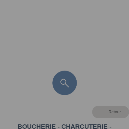
FR
LÈGE CAP-FERRET
ARÈS
ANDERNOS LES BAINS
ARCACHON
LA TESTE DE BUCH
GUJAN MESTRAS
BOUCHERIE - CHARCUTERIE -