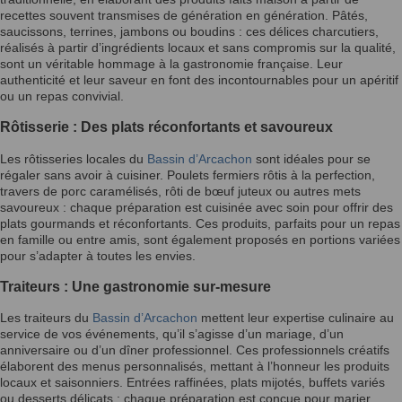
recettes souvent transmises de génération en génération. Pâtés,
saucissons, terrines, jambons ou boudins : ces délices charcutiers,
réalisés à partir d’ingrédients locaux et sans compromis sur la qualité,
sont un véritable hommage à la gastronomie française. Leur
authenticité et leur saveur en font des incontournables pour un apéritif
ou un repas convivial.
Rôtisserie : Des plats réconfortants et savoureux
Les rôtisseries locales du
Bassin d’Arcachon
sont idéales pour se
régaler sans avoir à cuisiner. Poulets fermiers rôtis à la perfection,
travers de porc caramélisés, rôti de bœuf juteux ou autres mets
savoureux : chaque préparation est cuisinée avec soin pour offrir des
plats gourmands et réconfortants. Ces produits, parfaits pour un repas
en famille ou entre amis, sont également proposés en portions variées
pour s’adapter à toutes les envies.
Traiteurs : Une gastronomie sur-mesure
Les traiteurs du
Bassin d’Arcachon
mettent leur expertise culinaire au
service de vos événements, qu’il s’agisse d’un mariage, d’un
anniversaire ou d’un dîner professionnel. Ces professionnels créatifs
élaborent des menus personnalisés, mettant à l’honneur les produits
locaux et saisonniers. Entrées raffinées, plats mijotés, buffets variés
ou desserts délicats : chaque préparation est conçue pour marier