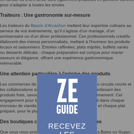
pour s’adapter à toutes les envies.
Traiteurs : Une gastronomie sur-mesure
Les traiteurs du
Bassin d’Arcachon
mettent leur expertise culinaire au
service de vos événements, qu’il s’agisse d’un mariage, d’un
anniversaire ou d’un dîner professionnel. Ces professionnels créatifs
élaborent des menus personnalisés, mettant à l’honneur les produits
locaux et saisonniers. Entrées raffinées, plats mijotés, buffets variés
ou desserts délicats : chaque préparation est conçue pour marier
saveurs et élégance, offrant une expérience gastronomique
mémorable.
Une attention particulière à l’origine des produits
Les commerces de bouche du Bassin privilégient les circuits courts et
les collaborations avec les producteurs locaux, garantissant des
produits frais, savoureux et respectueux de l’environnement. Cet
engagement pour la qualité et la durabilité se traduit dans chaque
morceau de viande, chaque tranche de charcuterie et chaque plat
préparé, pour le plus grand plaisir des gourmets.
Des boutiques chaleureuses et accueillantes
RECEVEZ
Que vous vous promeniez à Arcachon, Andernos-les-Bains ou Gujan-