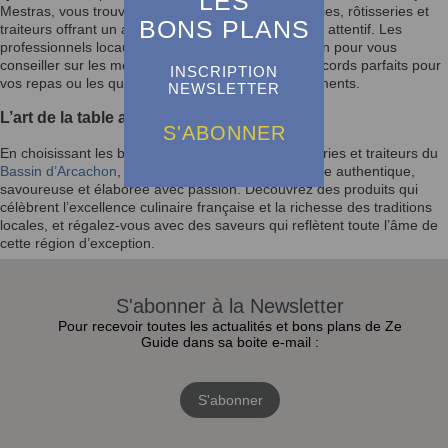
LES
Mestras, vous trouverez des boucheries, charcuteries, rôtisseries et
BONS PLANS
traiteurs offrant un accueil chaleureux et un service attentif. Les
professionnels locaux se tiennent à votre disposition pour vous
conseiller sur les meilleurs choix de viandes, les accords parfaits pour
INSCRIPTION
vos repas ou les quantités idéales pour vos événements.
NEWSLETTER
L’art de la table avec le goût du Bassin
S'ABONNER
En choisissant les boucheries, charcuteries, rôtisseries et traiteurs du
Bassin d’Arcachon
, vous faites le choix d’une cuisine authentique,
savoureuse et élaborée avec passion. Découvrez des produits qui
célèbrent l’excellence culinaire française et la richesse des traditions
locales, et régalez-vous avec des saveurs qui reflètent toute l’âme de
cette région d’exception.
S'abonner à la Newsletter
Pour recevoir toutes les actualités et bons plans de Ze
Guide dans sa boite e-mail :
S'abonner