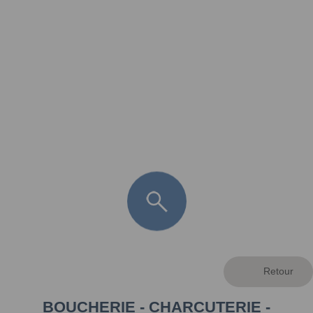
FR
LÈGE CAP-FERRET
ARÈS
ANDERNOS LES BAINS
ARCACHON
LA TESTE DE BUCH
GUJAN MESTRAS
BOUCHERIE - CHARCUTERIE -