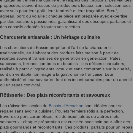
engagement envers la qualité et le respect des traditions. Les viandes
proposées, souvent issues de producteurs locaux, sont sélectionnées
avec soin pour leur goût, leur tendreté et leur traçabilité. Bœuf,
agneau, porc ou volaille : chaque pièce est préparée avec expertise
par des bouchers passionnés, garantissant des découpes parfaites et
des conseils adaptés à toutes vos recettes.
Charcuterie artisanale : Un héritage culinaire
Les charcutiers du Bassin perpétuent l’art de la charcuterie
traditionnelle, en élaborant des produits faits maison à partir de
recettes souvent transmises de génération en génération. Pâtés,
saucissons, terrines, jambons ou boudins : ces délices charcutiers,
réalisés à partir d’ingrédients locaux et sans compromis sur la qualité,
sont un véritable hommage à la gastronomie française. Leur
authenticité et leur saveur en font des incontournables pour un apéritif
ou un repas convivial.
Rôtisserie : Des plats réconfortants et savoureux
Les rôtisseries locales du
Bassin d’Arcachon
sont idéales pour se
régaler sans avoir à cuisiner. Poulets fermiers rôtis à la perfection,
travers de porc caramélisés, rôti de bœuf juteux ou autres mets
savoureux : chaque préparation est cuisinée avec soin pour offrir des
plats gourmands et réconfortants. Ces produits, parfaits pour un repas
en famille ou entre amis, sont également proposés en portions variées