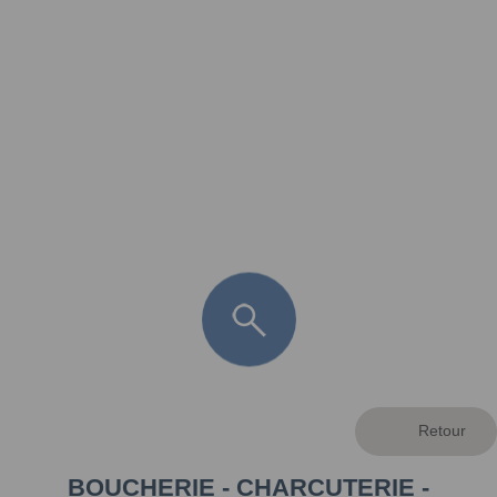
FR
LÈGE CAP-FERRET
ARÈS
ANDERNOS LES BAINS
ARCACHON
LA TESTE DE BUCH
GUJAN MESTRAS
BOUCHERIE - CHARCUTERIE -