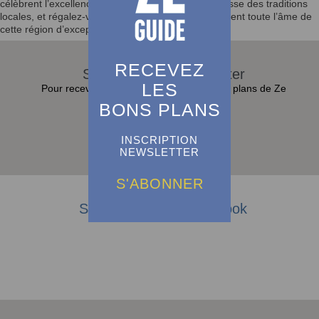
célèbrent l’excellence culinaire française et la richesse des traditions
locales, et régalez-vous avec des saveurs qui reflètent toute l’âme de
cette région d’exception.
RECEVEZ
S'abonner à la Newsletter
LES
Pour recevoir toutes les actualités et bons plans de Ze
Guide dans sa boite e-mail :
BONS PLANS
INSCRIPTION
S'abonner
NEWSLETTER
S'ABONNER
Suivez-nous sur Facebook