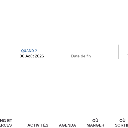
 BAINS
ARCAC
QUAND ?
NG ET
OÙ
OÙ
ERCES
ACTIVITÉS
AGENDA
MANGER
SORTI