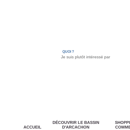
LÈGE CAP-FERRET
ARÈS
ANDERNOS LES
QUOI ?
DÉCOUVRIR LE BASSIN
SHOPPI
ACCUEIL
D'ARCACHON
COMM