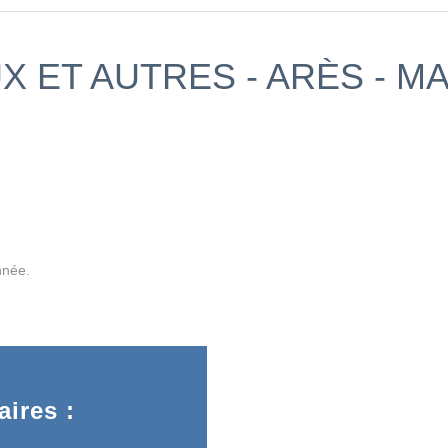
 ET AUTRES - ARÈS - M
nnée.
ires :