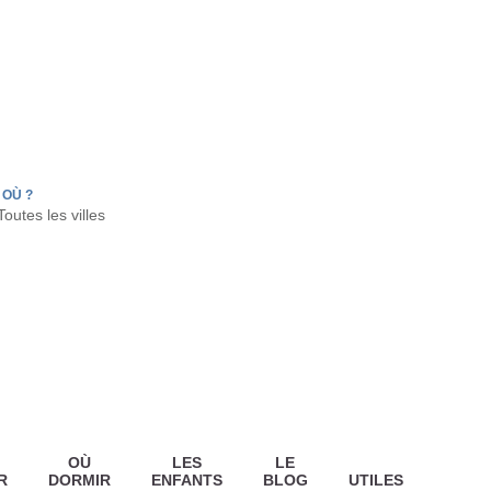
FR
HON
LA TESTE DE BUCH
GUJAN MESTRAS
OÙ ?
OÙ
LES
LE
R
DORMIR
ENFANTS
BLOG
UTILES