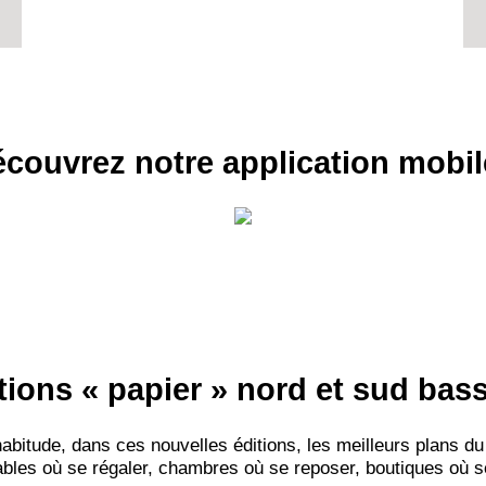
couvrez notre application mobil
RECE
LE
BONS P
INSCRIPTION 
S'ABON
tions « papier » nord et sud ba
itude, dans ces nouvelles éditions, les meilleurs plans du
bles où se régaler, chambres où se reposer, boutiques où se f