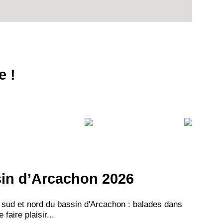
e !
VEZ
S
LANS
NEWSLETTER
NER
ssin d’Arcachon 2026
 sud et nord du bassin d'Arcachon : balades dans
aire plaisir...