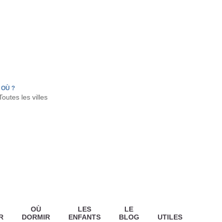
FR
HON
LA TESTE DE BUCH
GUJAN MESTRAS
OÙ ?
OÙ
LES
LE
R
DORMIR
ENFANTS
BLOG
UTILES