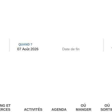
 BAINS
ARCAC
QUAND ?
NG ET
OÙ
OÙ
ERCES
ACTIVITÉS
AGENDA
MANGER
SORTI