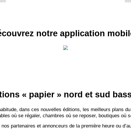
couvrez notre application mobil
RECE
LE
BONS P
INSCRIPTION 
S'ABON
tions « papier » nord et sud ba
itude, dans ces nouvelles éditions, les meilleurs plans du
bles où se régaler, chambres où se reposer, boutiques où se f
 nos partenaires et annonceurs de la première heure ou d’au