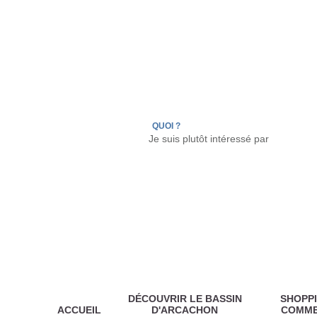
LÈGE CAP-FERRET
ARÈS
ANDERNOS LES
QUOI ?
DÉCOUVRIR LE BASSIN
SHOPPI
ACCUEIL
D'ARCACHON
COMM