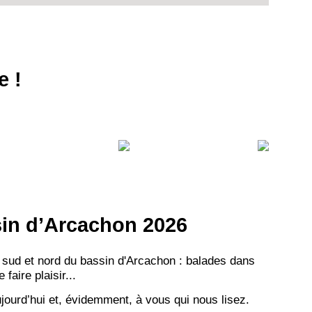
e !
VEZ
S
LANS
NEWSLETTER
NER
ssin d’Arcachon 2026
 sud et nord du bassin d'Arcachon : balades dans
aire plaisir...
jourd’hui et, évidemment, à vous qui nous lisez.