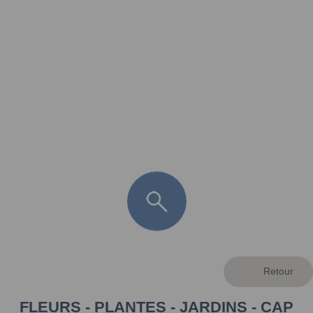
FR
LÈGE CAP-FERRET
ARÈS
ANDERNOS LES BAINS
ARCACHON
LA TESTE DE BUCH
GUJAN MESTRAS
FLEURS - PLANTES - JARDINS - CAP