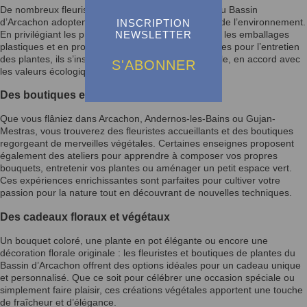
De nombreux fleuristes et spécialistes de plantes du Bassin
d’Arcachon adoptent une démarche respectueuse de l’environnement.
INSCRIPTION
NEWSLETTER
En privilégiant les producteurs locaux, en réduisant les emballages
plastiques et en proposant des alternatives naturelles pour l’entretien
des plantes, ils s’inscrivent dans une logique durable, en accord avec
S'ABONNER
les valeurs écologiques de la région.
Des boutiques et jardins à explorer
Que vous flâniez dans Arcachon, Andernos-les-Bains ou Gujan-
Mestras, vous trouverez des fleuristes accueillants et des boutiques
regorgeant de merveilles végétales. Certaines enseignes proposent
également des ateliers pour apprendre à composer vos propres
bouquets, entretenir vos plantes ou aménager un petit espace vert.
Ces expériences enrichissantes sont parfaites pour cultiver votre
passion pour la nature tout en découvrant de nouvelles techniques.
Des cadeaux floraux et végétaux
Un bouquet coloré, une plante en pot élégante ou encore une
décoration florale originale : les fleuristes et boutiques de plantes du
Bassin d’Arcachon offrent des options idéales pour un cadeau unique
et personnalisé. Que ce soit pour célébrer une occasion spéciale ou
simplement faire plaisir, ces créations végétales apportent une touche
de fraîcheur et d’élégance.