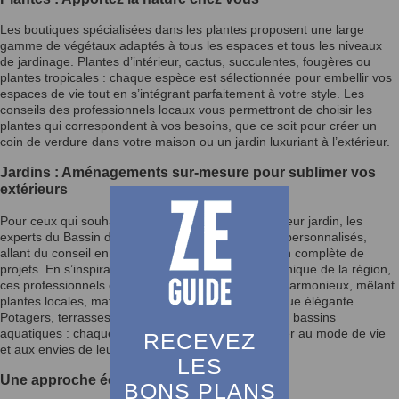
Les boutiques spécialisées dans les plantes proposent une large
gamme de végétaux adaptés à tous les espaces et tous les niveaux
de jardinage. Plantes d’intérieur, cactus, succulentes, fougères ou
plantes tropicales : chaque espèce est sélectionnée pour embellir vos
espaces de vie tout en s’intégrant parfaitement à votre style. Les
conseils des professionnels locaux vous permettront de choisir les
plantes qui correspondent à vos besoins, que ce soit pour créer un
coin de verdure dans votre maison ou un jardin luxuriant à l’extérieur.
Jardins : Aménagements sur-mesure pour sublimer vos
extérieurs
Pour ceux qui souhaitent aménager ou réinventer leur jardin, les
experts du Bassin d’Arcachon offrent des services personnalisés,
allant du conseil en design paysager à la réalisation complète de
projets. En s’inspirant de l’environnement naturel unique de la région,
ces professionnels créent des espaces extérieurs harmonieux, mêlant
plantes locales, matériaux durables et une esthétique élégante.
Potagers, terrasses végétalisées, massifs fleuris ou bassins
aquatiques : chaque projet est pensé pour s’adapter au mode de vie
RECEVEZ
et aux envies de leurs clients.
LES
Une approche écoresponsable
BONS PLANS