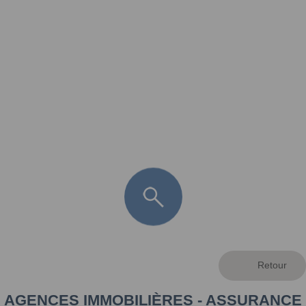
FR
LÈGE CAP-FERRET
ARÈS
ANDERNOS LES BAINS
ARCACHON
LA TESTE DE BUCH
GUJAN MESTRAS
AGENCES IMMOBILIÈRES - ASSURANCE