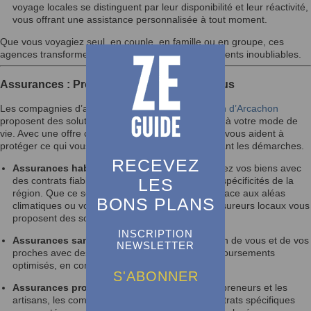
voyage locales se distinguent par leur disponibilité et leur réactivité,
vous offrant une assistance personnalisée à tout moment.
Que vous voyagiez seul, en couple, en famille ou en groupe, ces
agences transforment vos rêves d’évasion en moments inoubliables.
Assurances : Protégez ce qui compte le plus
Les compagnies d’assurance et courtiers du
Bassin d’Arcachon
proposent des solutions adaptées à vos besoins et à votre mode de
vie. Avec une offre complète et personnalisable, ils vous aident à
protéger ce qui vous est cher, tout en vous simplifiant les démarches.
RECEVEZ
Assurances habitation et automobile
: Couvrez vos biens avec
LES
des contrats fiables et compétitifs, adaptés aux spécificités de la
région. Que ce soit pour protéger votre maison face aux aléas
BONS PLANS
climatiques ou votre voiture au quotidien, les assureurs locaux vous
proposent des solutions sur mesure.
INSCRIPTION
Assurances santé et prévoyance
: Prenez soin de vous et de vos
NEWSLETTER
proches avec des garanties solides et des remboursements
optimisés, en complément de la sécurité sociale.
S'ABONNER
Assurances professionnelles
: Pour les entrepreneurs et les
artisans, les compagnies locales offrent des contrats spécifiques