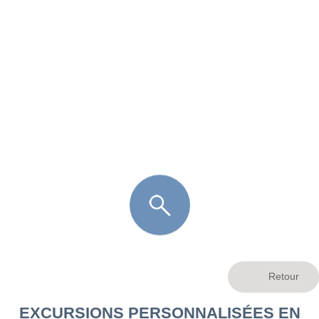
FR
LÈGE CAP-FERRET
ARÈS
ANDERNOS LES BAINS
ARCACHON
LA TESTE DE BUCH
GUJAN MESTRAS
EXCURSIONS PERSONNALISÉES EN