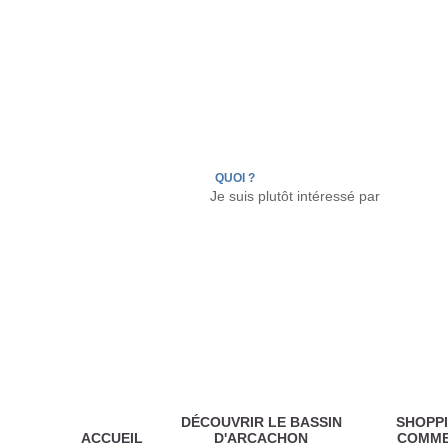
LÈGE CAP-FERRET
ARÈS
ANDERNOS LES
QUOI ?
DÉCOUVRIR LE BASSIN
SHOPPI
ACCUEIL
D'ARCACHON
COMM