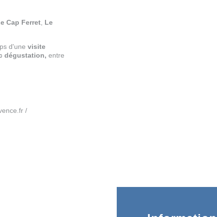
e Cap Ferret
,
Le
mps d'une
visite
c dégustation,
entre
ence.fr /
RECE
LE