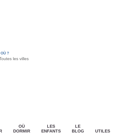
FR
HON
LA TESTE DE BUCH
GUJAN MESTRAS
OÙ ?
OÙ
LES
LE
R
DORMIR
ENFANTS
BLOG
UTILES