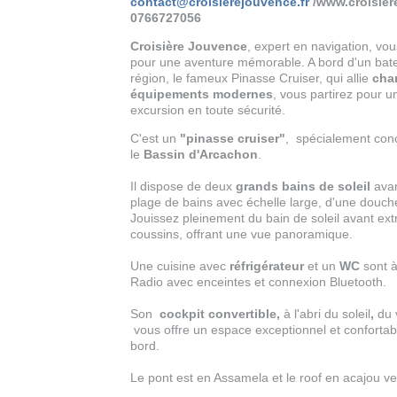
contact@croisierejouvence.fr
/www.croisiere
0766727056
Croisière Jouvence
, expert en navigation, vo
pour une aventure mémorable. A bord d'un bate
région, le fameux Pinasse Cruiser, qui allie
char
équipements modernes
, vous partirez pour 
excursion en toute sécurité.
C'est un
"pinasse cruiser"
, spécialement con
le
Bassin d'Arcachon
.
Il dispose de deux
grands bains de soleil
avan
plage de bains avec échelle large, d'une douch
Jouissez pleinement du bain de soleil avant ext
coussins, offrant une vue panoramique.
Une cuisine avec
réfrigérateur
et un
WC
sont à
Radio avec enceintes et connexion Bluetooth.
Son
cockpit convertible,
à l'abri du soleil
,
du 
vous offre un espace exceptionnel et confortab
bord.
Le pont est en Assamela et le roof en acajou ve