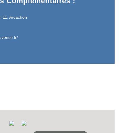
ns Complémentaires :
LANS
n 11, Arcachon
NEWSLETTER
NER
uvence.fr/