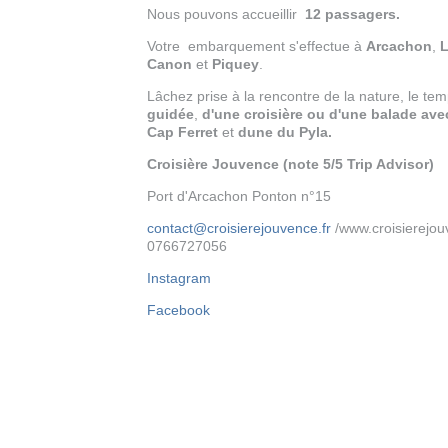
Nous pouvons accueillir
12 passagers.
Votre embarquement s'effectue à
Arcachon
,
L
Canon
et
Piquey
.
Lâchez prise à la rencontre de la nature, le te
guidée
,
d'une
croisière ou d'une balade ave
Cap Ferret
et
dune du Pyla.
Croisière Jouvence
(note 5/5 Trip Advisor)
Port d'Arcachon Ponton n°15
contact@croisierejouvence.fr
/www.croisierejouv
0766727056
Instagram
Facebook