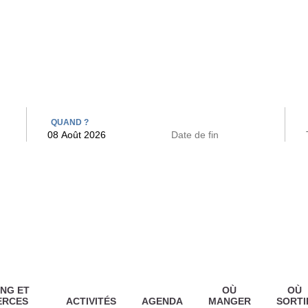
 BAINS
ARCAC
QUAND ?
NG ET
OÙ
OÙ
ERCES
ACTIVITÉS
AGENDA
MANGER
SORTI