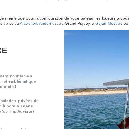
 ! De même que pour la configuration de votre bateau, les loueurs pr
ue ce soit à
Arcachon
,
Andernos
, au Grand Piquey, à
Gujan-Mestras
ou 
CE
ment inoubliable à
on et
emblématique
ionnel et
s balades privées de
on à bord ou dans
 5/5 Trip Advisor)