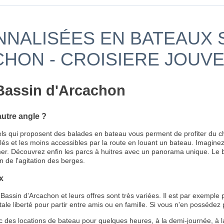
NALISÉES EN BATEAUX S
CHON - CROISIERE JOUV
 Bassin d'Arcachon
utre angle ?
els qui proposent des balades en bateau vous perment de profiter du c
culés et les moins accessibles par la route en louant un bateau. Imagine
r. Découvrez enfin les parcs à huitres avec un panorama unique. Le bat
n de l'agitation des berges.
x
assin d'Arcachon et leurs offres sont très variées. Il est par exemple 
ale liberté pour partir entre amis ou en famille. Si vous n'en possédez
 des locations de bateau pour quelques heures, à la demi-journée, à la