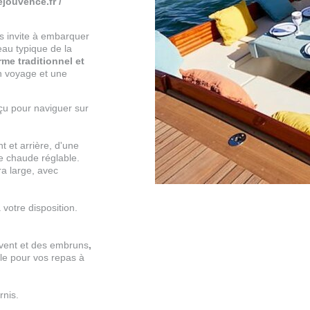
jouvence.fr /
us invite à embarquer
au typique de la
me traditionnel et
un voyage et une
çu pour naviguer sur
t et arrière, d'une
e chaude réglable.
ra large, avec
 votre disposition.
vent et des embruns
,
le pour vos repas à
rnis.