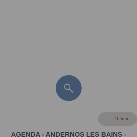
FR
LÈGE CAP-FERRET
ARÈS
ANDERNOS LES BAINS
ARCACHON
LA TESTE DE BUCH
GUJAN MESTRAS
AGENDA - ANDERNOS LES BAINS -