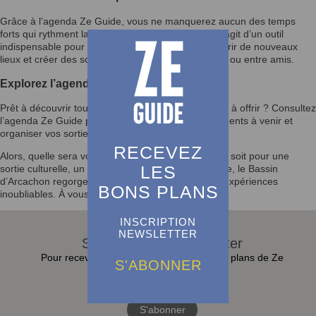
Grâce à l’agenda Ze Guide, vous ne manquerez aucun des temps
forts qui rythment la vie du Bassin d’Arcachon. Il s’agit d’un outil
indispensable pour enrichir votre quotidien, découvrir de nouveaux
lieux et créer des souvenirs mémorables en famille ou entre amis.
Explorez l’agenda et laissez-vous inspirer
Prêt à découvrir tout ce que le Bassin d’Arcachon a à offrir ? Consultez
l’agenda Ze Guide pour rester informé des événements à venir et
organiser vos sorties selon vos envies.
RECEVEZ
Alors, quelle sera votre prochaine activité ? Que ce soit pour une
LES
sortie culturelle, un festival ou un moment en famille, le Bassin
d’Arcachon regorge d’opportunités pour vivre des expériences
BONS PLANS
inoubliables. À vous de jouer !
INSCRIPTION
NEWSLETTER
S'abonner à la Newsletter
Pour recevoir toutes les actualités et bons plans de Ze
S'ABONNER
Guide dans sa boite e-mail :
S'abonner