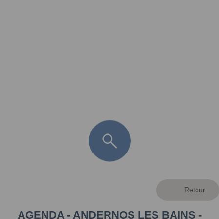
FR
LÈGE CAP-FERRET
ARÈS
ANDERNOS LES BAINS
ARCACHON
LA TESTE DE BUCH
GUJAN MESTRAS
AGENDA - ANDERNOS LES BAINS -