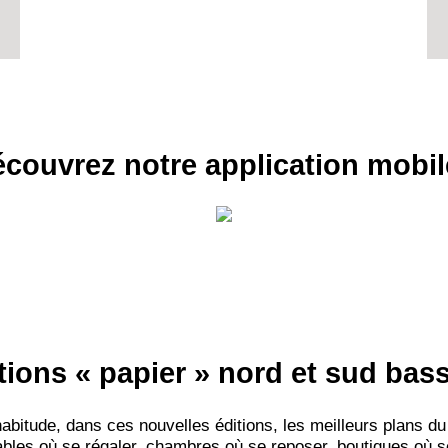
couvrez notre application mobil
tions « papier » nord et sud ba
itude, dans ces nouvelles éditions, les meilleurs plans du
bles où se régaler, chambres où se reposer, boutiques où se f