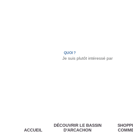
LÈGE CAP-FERRET
ARÈS
ANDERNOS LES
QUOI ?
DÉCOUVRIR LE BASSIN
SHOPPI
ACCUEIL
D'ARCACHON
COMM