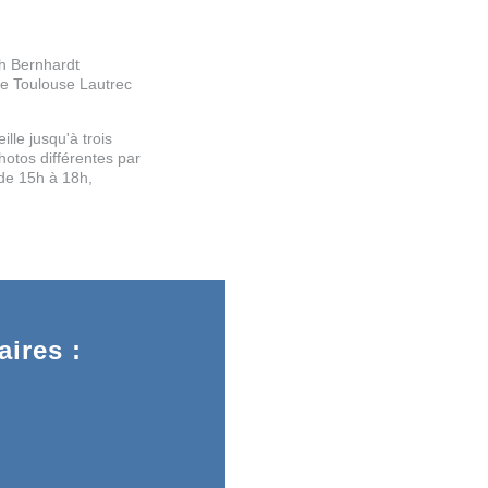
ah Bernhardt
le Toulouse Lautrec
lle jusqu'à trois
hotos différentes par
 de 15h à 18h,
ires :