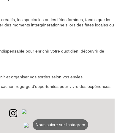
créatifs, les spectacles ou les fêtes foraines, tandis que les
r des moments intergénérationnels lors des fêtes locales ou
VEZ
ndispensable pour enrichir votre quotidien, découvrir de
S
LANS
ir et organiser vos sorties selon vos envies.
NEWSLETTER
d’Arcachon regorge d’opportunités pour vivre des expériences
NER
Nous suivre sur Instagram