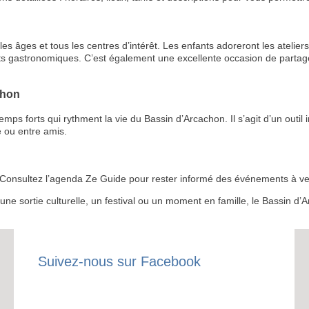
s âges et tous les centres d’intérêt. Les enfants adoreront les ateliers 
ts gastronomiques. C’est également une excellente occasion de partage
chon
RECE
 forts qui rythment la vie du Bassin d’Arcachon. Il s’agit d’un outil i
LE
 ou entre amis.
BONS P
 ? Consultez l’agenda Ze Guide pour rester informé des événements à ven
INSCRIPTION 
r une sortie culturelle, un festival ou un moment en famille, le Bassin 
S'ABON
Suivez-nous sur Facebook