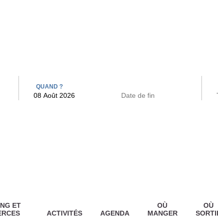
 BAINS
ARCAC
QUAND ?
NG ET
OÙ
OÙ
ERCES
ACTIVITÉS
AGENDA
MANGER
SORTI