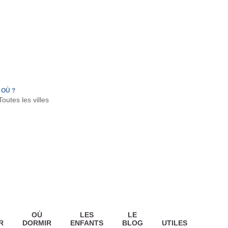
FR
HON
LA TESTE DE BUCH
GUJAN MESTRAS
OÙ ?
OÙ
LES
LE
R
DORMIR
ENFANTS
BLOG
UTILES