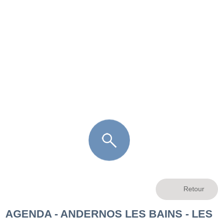
FR
LÈGE CAP-FERRET
ARÈS
ANDERNOS LES BAINS
ARCACHON
LA TESTE DE BUCH
GUJAN MESTRAS
AGENDA - ANDERNOS LES BAINS - LES