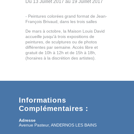
Du 13 Juillet 2017 au 19 Juillet 2017
- Peintures colorées grand format de Jean-
François Brivaud, dans les trois salles
De mars à octobre, la Maison Louis David
accueille jusqu'à trois expositions de
peintures, de sculptures ou de photos
différentes par semaine. Accès libre et
gratuit de 10h à 12h et de 15h à 18h,
(horaires à la discrétion des artistes).
Informations
Complémentaires :
Adresse
Avenue Pasteur, ANDERNOS LES BAINS