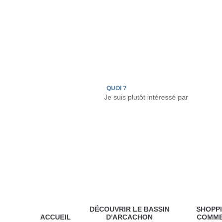
LÈGE CAP-FERRET
ARÈS
ANDERNOS LES
QUOI ?
DÉCOUVRIR LE BASSIN
SHOPPI
ACCUEIL
D'ARCACHON
COMM