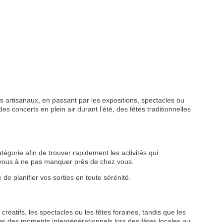
 artisanaux, en passant par les expositions, spectacles ou
s concerts en plein air durant l’été, des fêtes traditionnelles
tégorie afin de trouver rapidement les activités qui
z-vous à ne pas manquer près de chez vous.
de planifier vos sorties en toute sérénité.
créatifs, les spectacles ou les fêtes foraines, tandis que les
r des moments intergénérationnels lors des fêtes locales ou