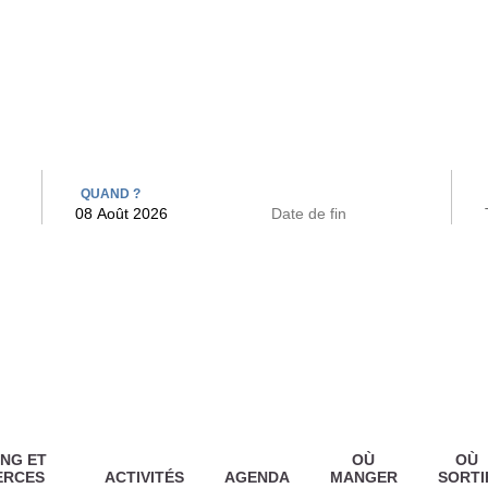
 BAINS
ARCAC
QUAND ?
NG ET
OÙ
OÙ
ERCES
ACTIVITÉS
AGENDA
MANGER
SORTI