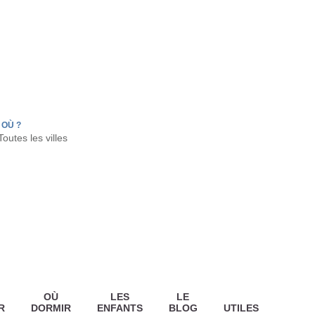
FR
HON
LA TESTE DE BUCH
GUJAN MESTRAS
OÙ ?
OÙ
LES
LE
R
DORMIR
ENFANTS
BLOG
UTILES