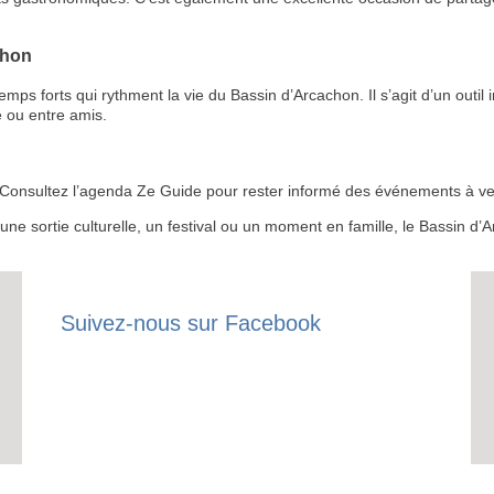
chon
 forts qui rythment la vie du Bassin d’Arcachon. Il s’agit d’un outil i
 ou entre amis.
RECE
LE
 ? Consultez l’agenda Ze Guide pour rester informé des événements à ven
BONS P
r une sortie culturelle, un festival ou un moment en famille, le Bassin 
INSCRIPTION 
S'ABON
Suivez-nous sur Facebook