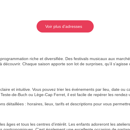
Voir plus d'adresses
rogrammation riche et diversifiée. Des festivals musicaux aux marchés
 découvrir. Chaque saison apporte son lot de surprises, qu’il s’agisse de
aire et intuitive. Vous pouvez trier les événements par lieu, date ou ca
Teste-de-Buch ou Lège-Cap Ferret, il est facile de repérer les rende
étaillées : horaires, lieux, tarifs et descriptions pour vous permettre 
s âges et tous les centres d’intérêt. Les enfants adoreront les ateliers 
ts gastronomiques. C’est également une excellente occasion de partage