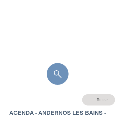
FR
LÈGE CAP-FERRET
ARÈS
ANDERNOS LES BAINS
ARCACHON
LA TESTE DE BUCH
GUJAN MESTRAS
AGENDA - ANDERNOS LES BAINS -