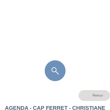
FR
LÈGE CAP-FERRET
ARÈS
ANDERNOS LES BAINS
ARCACHON
LA TESTE DE BUCH
GUJAN MESTRAS
AGENDA - CAP FERRET - CHRISTIANE