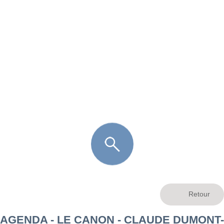
FR
LÈGE CAP-FERRET
ARÈS
ANDERNOS LES BAINS
ARCACHON
LA TESTE DE BUCH
GUJAN MESTRAS
AGENDA - LE CANON - CLAUDE DUMONT-