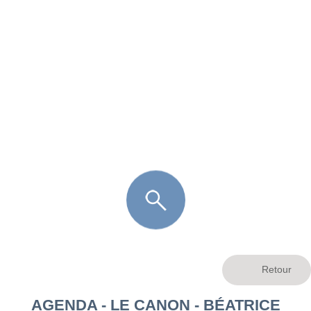
FR
LÈGE CAP-FERRET
ARÈS
ANDERNOS LES BAINS
ARCACHON
LA TESTE DE BUCH
GUJAN MESTRAS
AGENDA - LE CANON - BÉATRICE