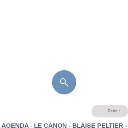
FR
LÈGE CAP-FERRET
ARÈS
ANDERNOS LES BAINS
ARCACHON
LA TESTE DE BUCH
GUJAN MESTRAS
AGENDA - LE CANON - BLAISE PELTIER -