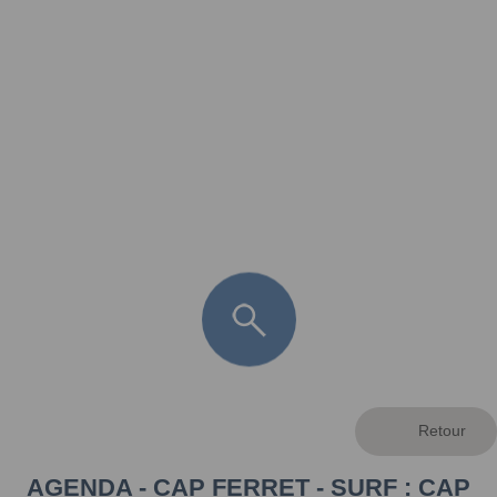
FR
LÈGE CAP-FERRET
ARÈS
ANDERNOS LES BAINS
ARCACHON
LA TESTE DE BUCH
GUJAN MESTRAS
AGENDA - CAP FERRET - SURF : CAP