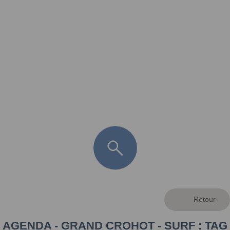
FR
LÈGE CAP-FERRET
ARÈS
ANDERNOS LES BAINS
ARCACHON
LA TESTE DE BUCH
GUJAN MESTRAS
AGENDA - GRAND CROHOT - SURF : TAG