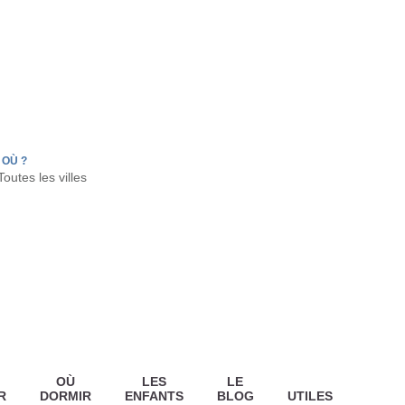
FR
HON
LA TESTE DE BUCH
GUJAN MESTRAS
OÙ ?
OÙ
LES
LE
R
DORMIR
ENFANTS
BLOG
UTILES