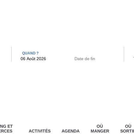
 BAINS
ARCAC
QUAND ?
NG ET
OÙ
OÙ
ERCES
ACTIVITÉS
AGENDA
MANGER
SORTI