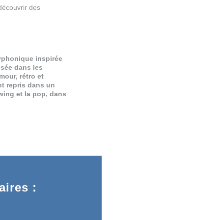
découvrir des
lyphonique inspirée
isée dans les
mour, rétro et
t repris dans un
 swing et la pop, dans
ires :