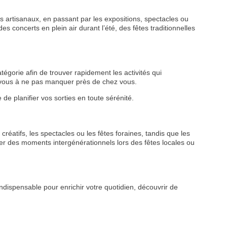
 artisanaux, en passant par les expositions, spectacles ou
s concerts en plein air durant l’été, des fêtes traditionnelles
tégorie afin de trouver rapidement les activités qui
z-vous à ne pas manquer près de chez vous.
de planifier vos sorties en toute sérénité.
VEZ
créatifs, les spectacles ou les fêtes foraines, tandis que les
r des moments intergénérationnels lors des fêtes locales ou
S
LANS
ndispensable pour enrichir votre quotidien, découvrir de
NEWSLETTER
NER