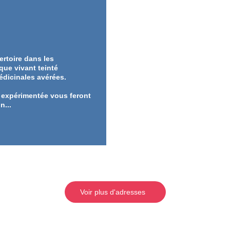
ertoire dans les
que vivant teinté
dicinales avérées.
n expérimentée vous feront
n...
Voir plus d'adresses