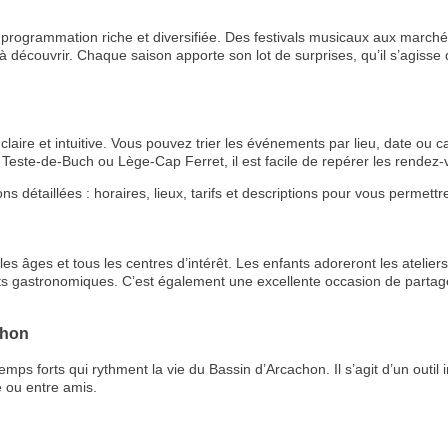
rogrammation riche et diversifiée. Des festivals musicaux aux marchés
 découvrir. Chaque saison apporte son lot de surprises, qu’il s’agisse de
aire et intuitive. Vous pouvez trier les événements par lieu, date ou ca
Teste-de-Buch ou Lège-Cap Ferret, il est facile de repérer les rende
étaillées : horaires, lieux, tarifs et descriptions pour vous permettre 
RECE
s âges et tous les centres d’intérêt. Les enfants adoreront les ateliers 
ts gastronomiques. C’est également une excellente occasion de partage
LE
BONS P
chon
 forts qui rythment la vie du Bassin d’Arcachon. Il s’agit d’un outil i
INSCRIPTION 
 ou entre amis.
S'ABON