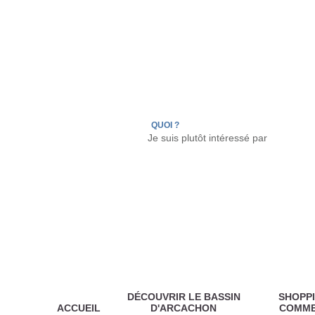
LÈGE CAP-FERRET
ARÈS
ANDERNOS LES
QUOI ?
DÉCOUVRIR LE BASSIN
SHOPPI
ACCUEIL
D'ARCACHON
COMM