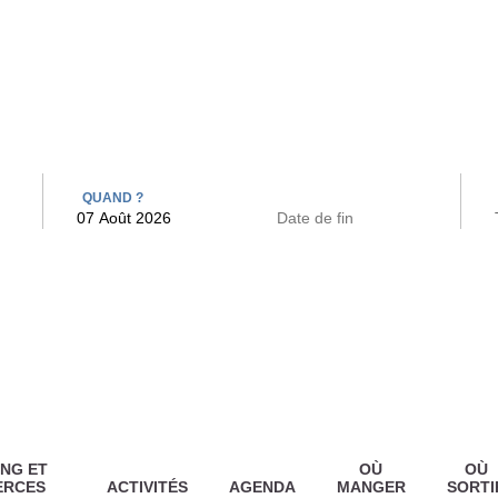
 BAINS
ARCAC
QUAND ?
NG ET
OÙ
OÙ
ERCES
ACTIVITÉS
AGENDA
MANGER
SORTI