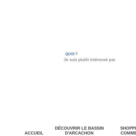
LÈGE CAP-FERRET
ARÈS
ANDERNOS LES
QUOI ?
DÉCOUVRIR LE BASSIN
SHOPPI
ACCUEIL
D'ARCACHON
COMM