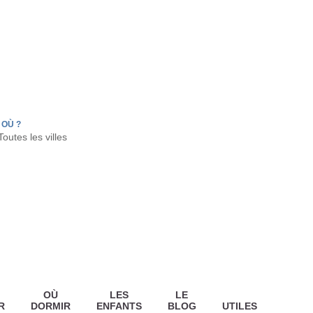
FR
HON
LA TESTE DE BUCH
GUJAN MESTRAS
OÙ ?
OÙ
LES
LE
R
DORMIR
ENFANTS
BLOG
UTILES