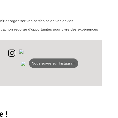
VEZ
ir et organiser vos sorties selon vos envies.
S
d’Arcachon regorge d’opportunités pour vivre des expériences
LANS
NEWSLETTER
NER
Nous suivre sur Instagram
e !