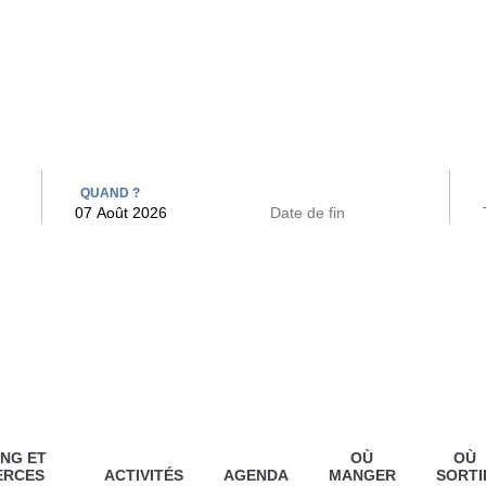
 BAINS
ARCAC
QUAND ?
NG ET
OÙ
OÙ
ERCES
ACTIVITÉS
AGENDA
MANGER
SORTI