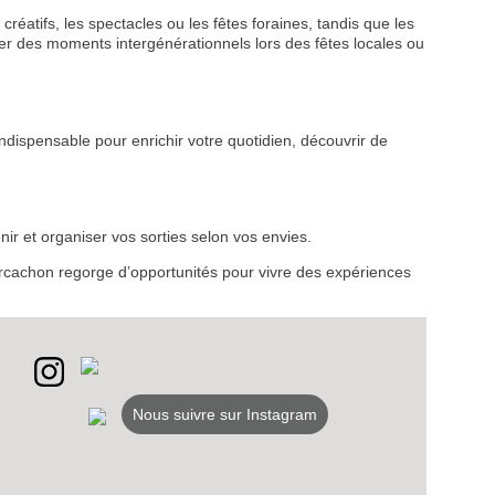
créatifs, les spectacles ou les fêtes foraines, tandis que les
r des moments intergénérationnels lors des fêtes locales ou
ndispensable pour enrichir votre quotidien, découvrir de
VEZ
S
LANS
ir et organiser vos sorties selon vos envies.
d’Arcachon regorge d’opportunités pour vivre des expériences
NEWSLETTER
NER
Nous suivre sur Instagram