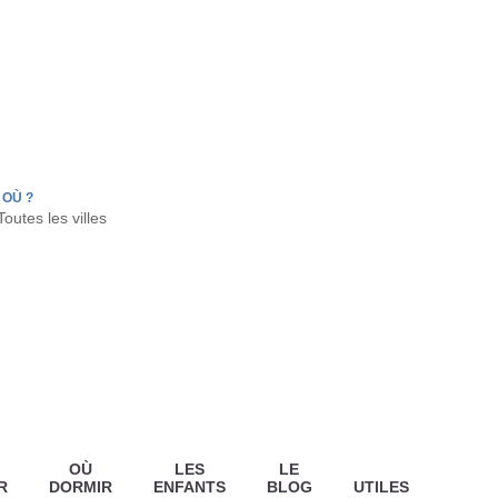
FR
HON
LA TESTE DE BUCH
GUJAN MESTRAS
OÙ ?
OÙ
LES
LE
R
DORMIR
ENFANTS
BLOG
UTILES