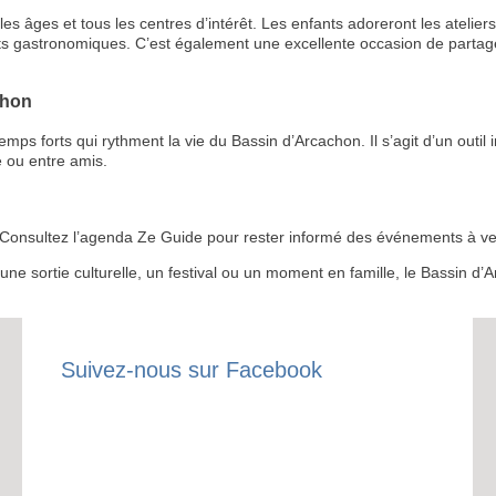
s âges et tous les centres d’intérêt. Les enfants adoreront les ateliers 
ts gastronomiques. C’est également une excellente occasion de partage
chon
 forts qui rythment la vie du Bassin d’Arcachon. Il s’agit d’un outil i
RECE
 ou entre amis.
LE
BONS P
 ? Consultez l’agenda Ze Guide pour rester informé des événements à ven
r une sortie culturelle, un festival ou un moment en famille, le Bassin 
INSCRIPTION 
S'ABON
Suivez-nous sur Facebook