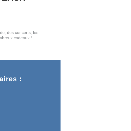
déo, des concerts, les
ombreux cadeaux !
ires :