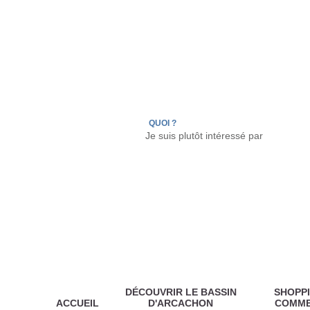
LÈGE CAP-FERRET
ARÈS
ANDERNOS LES
QUOI ?
DÉCOUVRIR LE BASSIN
SHOPPI
ACCUEIL
D'ARCACHON
COMM