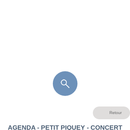
FR
LÈGE CAP-FERRET
ARÈS
ANDERNOS LES BAINS
ARCACHON
LA TESTE DE BUCH
GUJAN MESTRAS
AGENDA - PETIT PIQUEY - CONCERT