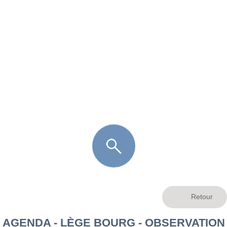
FR
LÈGE CAP-FERRET
ARÈS
ANDERNOS LES BAINS
ARCACHON
LA TESTE DE BUCH
GUJAN MESTRAS
AGENDA - LÈGE BOURG - OBSERVATION