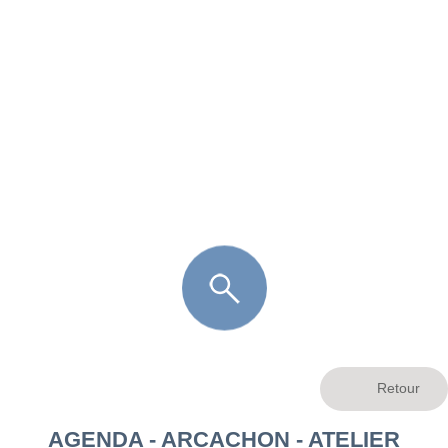
FR
LÈGE CAP-FERRET
ARÈS
ANDERNOS LES BAINS
ARCACHON
LA TESTE DE BUCH
GUJAN MESTRAS
AGENDA - ARCACHON - ATELIER