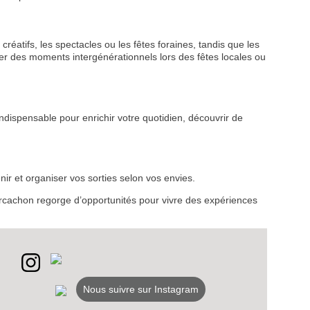
créatifs, les spectacles ou les fêtes foraines, tandis que les
r des moments intergénérationnels lors des fêtes locales ou
VEZ
ndispensable pour enrichir votre quotidien, découvrir de
S
LANS
ir et organiser vos sorties selon vos envies.
NEWSLETTER
d’Arcachon regorge d’opportunités pour vivre des expériences
NER
Nous suivre sur Instagram