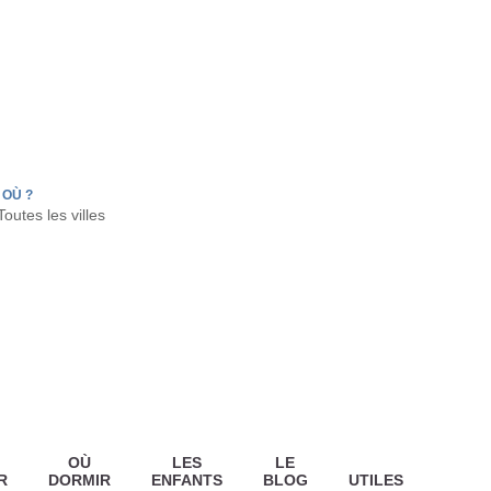
FR
HON
LA TESTE DE BUCH
GUJAN MESTRAS
OÙ ?
OÙ
LES
LE
R
DORMIR
ENFANTS
BLOG
UTILES