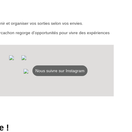
VEZ
ir et organiser vos sorties selon vos envies.
S
d’Arcachon regorge d’opportunités pour vivre des expériences
LANS
NEWSLETTER
NER
Nous suivre sur Instagram
e !