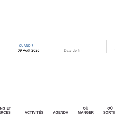
 BAINS
ARCAC
QUAND ?
NG ET
OÙ
OÙ
ERCES
ACTIVITÉS
AGENDA
MANGER
SORTI