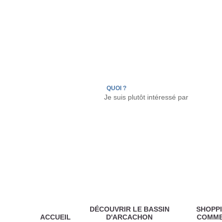
LÈGE CAP-FERRET
ARÈS
ANDERNOS LES
QUOI ?
DÉCOUVRIR LE BASSIN
SHOPPI
ACCUEIL
D'ARCACHON
COMM