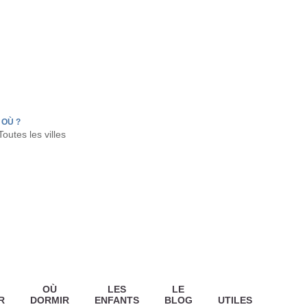
FR
HON
LA TESTE DE BUCH
GUJAN MESTRAS
OÙ ?
OÙ
LES
LE
R
DORMIR
ENFANTS
BLOG
UTILES