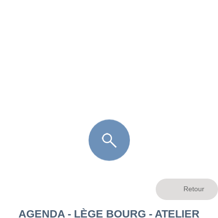
FR
LÈGE CAP-FERRET
ARÈS
ANDERNOS LES BAINS
ARCACHON
LA TESTE DE BUCH
GUJAN MESTRAS
AGENDA - LÈGE BOURG - ATELIER