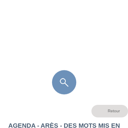
FR
LÈGE CAP-FERRET
ARÈS
ANDERNOS LES BAINS
ARCACHON
LA TESTE DE BUCH
GUJAN MESTRAS
AGENDA - ARÈS - DES MOTS MIS EN