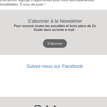
d’Arcachon regorge d’opportunités pour vivre des expériences
inoubliables. À vous de jouer !
S'abonner à la Newsletter
Pour recevoir toutes les actualités et bons plans de Ze
Guide dans sa boite e-mail :
S'abonner
Suivez-nous sur Facebook
RECEVEZ
LES
BONS PLANS
INSCRIPTION
NEWSLETTER