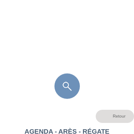
FR
LÈGE CAP-FERRET
ARÈS
ANDERNOS LES BAINS
ARCACHON
LA TESTE DE BUCH
GUJAN MESTRAS
AGENDA - ARÈS - RÉGATE