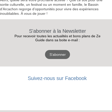
Alors, quelle sera votre prochaine activité ? Que ce soit pour une
sortie culturelle, un festival ou un moment en famille, le Bassin
d’Arcachon regorge d’opportunités pour vivre des expériences
inoubliables. À vous de jouer !
S'abonner à la Newsletter
Pour recevoir toutes les actualités et bons plans de Ze
Guide dans sa boite e-mail :
S'abonner
Suivez-nous sur Facebook
RECEVEZ
LES
BONS PLANS
INSCRIPTION
NEWSLETTER