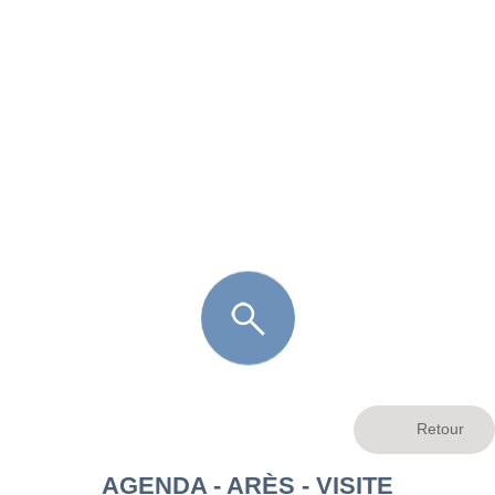
FR
LÈGE CAP-FERRET
ARÈS
ANDERNOS LES BAINS
ARCACHON
LA TESTE DE BUCH
GUJAN MESTRAS
AGENDA - ARÈS - VISITE