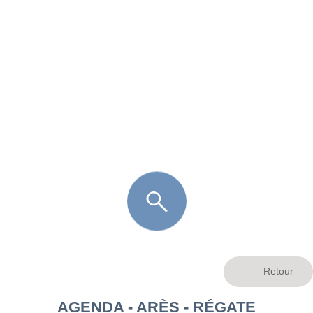
FR
LÈGE CAP-FERRET
ARÈS
ANDERNOS LES BAINS
ARCACHON
LA TESTE DE BUCH
GUJAN MESTRAS
AGENDA - ARÈS - RÉGATE