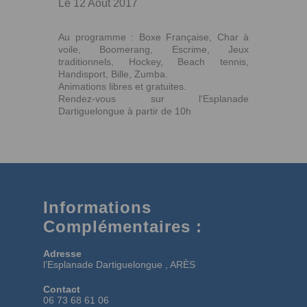
Le 12 Août 2017
Au programme : Boxe Française, Char à
voile, Boomerang, Escrime, Jeux
traditionnels, Hockey, Beach tennis,
Handisport, Bille, Zumba.
Animations libres et gratuites.
Rendez-vous sur l'Esplanade
Dartiguelongue à partir de 10h
Informations
Complémentaires :
Adresse
l’Esplanade Dartiguelongue , ARÈS
Contact
06 73 68 61 06