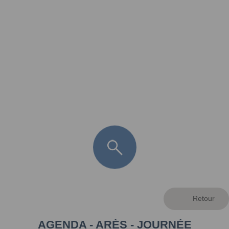
FR
LÈGE CAP-FERRET
ARÈS
ANDERNOS LES BAINS
ARCACHON
LA TESTE DE BUCH
GUJAN MESTRAS
AGENDA - ARÈS - JOURNÉE