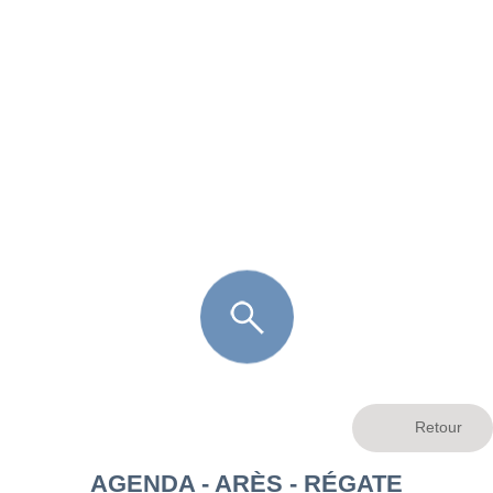
FR
LÈGE CAP-FERRET
ARÈS
ANDERNOS LES BAINS
ARCACHON
LA TESTE DE BUCH
GUJAN MESTRAS
AGENDA - ARÈS - RÉGATE