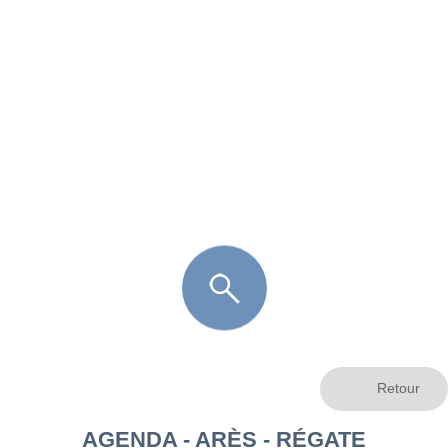
FR
LÈGE CAP-FERRET
ARÈS
ANDERNOS LES BAINS
ARCACHON
LA TESTE DE BUCH
GUJAN MESTRAS
AGENDA - ARÈS - RÉGATE