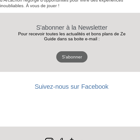
d’Arcachon regorge d’opportunités pour vivre des expériences
inoubliables. À vous de jouer !
S'abonner à la Newsletter
Pour recevoir toutes les actualités et bons plans de Ze
Guide dans sa boite e-mail :
S'abonner
Suivez-nous sur Facebook
RECEVEZ
LES
BONS PLANS
INSCRIPTION
NEWSLETTER