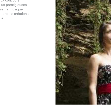
eux concours
plus prestigieuses
urer la musique
endre les créations
ue.