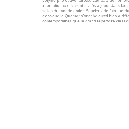
polymorphe et aventureux. Lauréats de nombr
internationaux, ils sont invités à jouer dans les 
salles du monde entier. Soucieux de faire perd
classique le Quatuor s’attache aussi bien à déf
contemporaines que le grand répertoire classiq