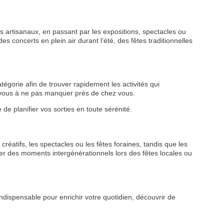
 artisanaux, en passant par les expositions, spectacles ou
s concerts en plein air durant l’été, des fêtes traditionnelles
tégorie afin de trouver rapidement les activités qui
z-vous à ne pas manquer près de chez vous.
de planifier vos sorties en toute sérénité.
VEZ
créatifs, les spectacles ou les fêtes foraines, tandis que les
S
r des moments intergénérationnels lors des fêtes locales ou
LANS
NEWSLETTER
ndispensable pour enrichir votre quotidien, découvrir de
NER