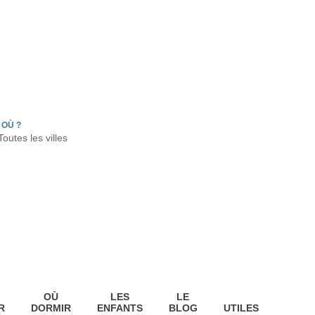
FR
HON
LA TESTE DE BUCH
GUJAN MESTRAS
OÙ ?
OÙ
LES
LE
R
DORMIR
ENFANTS
BLOG
UTILES