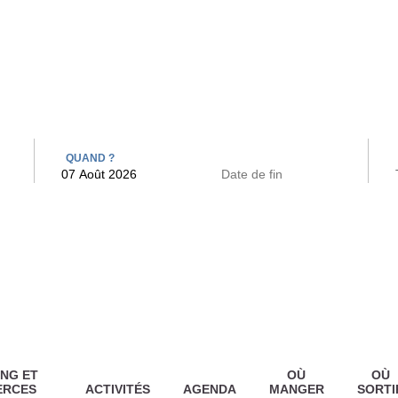
 BAINS
ARCAC
QUAND ?
NG ET
OÙ
OÙ
ERCES
ACTIVITÉS
AGENDA
MANGER
SORTI