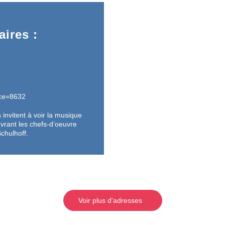
ires :
nce=8632
 invitent à voir la musique
rant les chefs-d’oeuvre
chulhoff.
Voir plus d'adresses