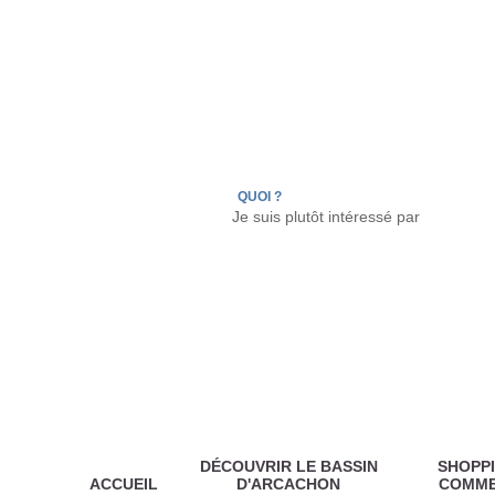
LÈGE CAP-FERRET
ARÈS
ANDERNOS LES
QUOI ?
DÉCOUVRIR LE BASSIN
SHOPPI
ACCUEIL
D'ARCACHON
COMM