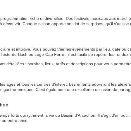
rogrammation riche et diversifiée. Des festivals musicaux aux marchés
 découvrir. Chaque saison apporte son lot de surprises, qu’il s’agisse de
aire et intuitive. Vous pouvez trier les événements par lieu, date ou ca
Teste-de-Buch ou Lège-Cap Ferret, il est facile de repérer les rende
étaillées : horaires, lieux, tarifs et descriptions pour vous permettre 
RECE
s âges et tous les centres d’intérêt. Les enfants adoreront les ateliers 
LE
ts gastronomiques. C’est également une excellente occasion de partage
BONS P
chon
INSCRIPTION 
 forts qui rythment la vie du Bassin d’Arcachon. Il s’agit d’un outil i
 ou entre amis.
S'ABON