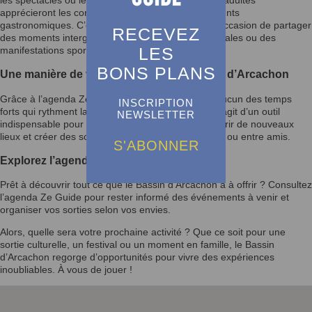
apprécieront les concerts, conférences et événements
gastronomiques. C’est également une excellente occasion de partager
RECEVEZ
des moments intergénérationnels lors des fêtes locales ou des
LES
manifestations sportives.
BONS PLANS
Une manière de vivre pleinement le Bassin d’Arcachon
Grâce à l’agenda Ze Guide, vous ne manquerez aucun des temps
INSCRIPTION
forts qui rythment la vie du Bassin d’Arcachon. Il s’agit d’un outil
NEWSLETTER
indispensable pour enrichir votre quotidien, découvrir de nouveaux
lieux et créer des souvenirs mémorables en famille ou entre amis.
S'ABONNER
Explorez l’agenda et laissez-vous inspirer
Prêt à découvrir tout ce que le Bassin d’Arcachon a à offrir ? Consultez
l’agenda Ze Guide pour rester informé des événements à venir et
organiser vos sorties selon vos envies.
Alors, quelle sera votre prochaine activité ? Que ce soit pour une
sortie culturelle, un festival ou un moment en famille, le Bassin
d’Arcachon regorge d’opportunités pour vivre des expériences
inoubliables. À vous de jouer !