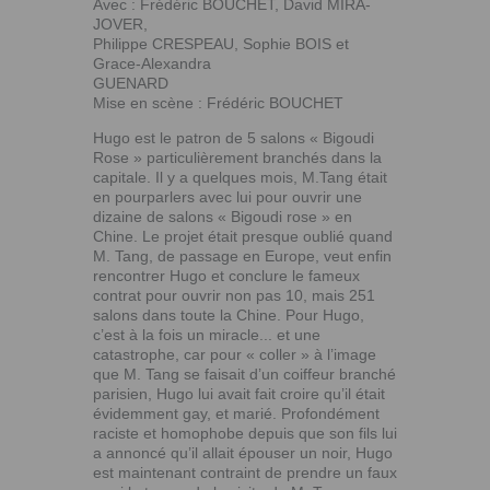
Avec : Frédéric BOUCHET, David MIRA-
JOVER,
Philippe CRESPEAU, Sophie BOIS et
Grace-Alexandra
GUENARD
Mise en scène : Frédéric BOUCHET
Hugo est le patron de 5 salons « Bigoudi
Rose » particulièrement branchés dans la
capitale. Il y a quelques mois, M.Tang était
en pourparlers avec lui pour ouvrir une
dizaine de salons « Bigoudi rose » en
Chine. Le projet était presque oublié quand
M. Tang, de passage en Europe, veut enfin
rencontrer Hugo et conclure le fameux
contrat pour ouvrir non pas 10, mais 251
salons dans toute la Chine. Pour Hugo,
c’est à la fois un miracle... et une
catastrophe, car pour « coller » à l’image
que M. Tang se faisait d’un coiffeur branché
parisien, Hugo lui avait fait croire qu’il était
évidemment gay, et marié. Profondément
raciste et homophobe depuis que son fils lui
a annoncé qu’il allait épouser un noir, Hugo
est maintenant contraint de prendre un faux