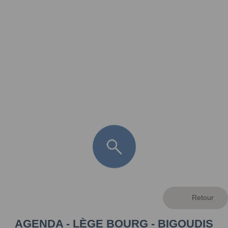
FR
LÈGE CAP-FERRET
ARÈS
ANDERNOS LES BAINS
ARCACHON
LA TESTE DE BUCH
GUJAN MESTRAS
AGENDA - LÈGE BOURG - BIGOUDIS