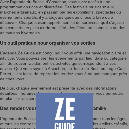
Avec l’agenda du Bassin d’Arcachon, vous avez accès à une
programmation riche et diversifiée. Des festivals musicaux aux
marchés artisanaux, en passant par les expositions, spectacles ou
événements sportifs, il y a toujours quelque chose à faire ou à
découvrir. Chaque saison apporte son lot de surprises, qu’il s’agisse
des concerts en plein air durant l’été, des fêtes traditionnelles ou des
animations hivernales.
Un outil pratique pour organiser vos sorties
L’agenda Ze Guide est conçu pour vous offrir une navigation claire et
intuitive. Vous pouvez trier les événements par lieu, date ou catégorie
afin de trouver rapidement les activités qui correspondent à vos
envies. Que vous soyez à Arcachon, La Teste-de-Buch ou Lège-Cap
Ferret, il est facile de repérer les rendez-vous à ne pas manquer près
de chez vous.
De plus, chaque événement est présenté avec des informations
détaillées : horaires, lieux, tarifs et descriptions pour vous permettre
de planifier vos sorties en toute sérénité.
Des rendez-vous qui rassemblent toute la famille
L’agenda du Bassin d’Arcachon inclut des activités pour tous les âges
et tous les centres d’intérêt. Les enfants adoreront les ateliers créatifs,
les spectacles ou les fêtes foraines, tandis que les adultes