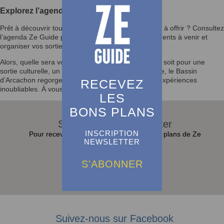
Explorez l’agenda et laissez-vous inspirer
Prêt à découvrir tout ce que le Bassin d’Arcachon a à offrir ? Consultez
l’agenda Ze Guide pour rester informé des événements à venir et
organiser vos sorties selon vos envies.
Alors, quelle sera votre prochaine activité ? Que ce soit pour une
sortie culturelle, un festival ou un moment en famille, le Bassin
d’Arcachon regorge d’opportunités pour vivre des expériences
RECEVEZ
inoubliables. À vous de jouer !
LES
BONS PLANS
S'abonner à la Newsletter
INSCRIPTION
Pour recevoir toutes les actualités et bons plans de Ze
NEWSLETTER
Guide dans sa boite e-mail :
S'ABONNER
S'abonner
Suivez-nous sur Facebook