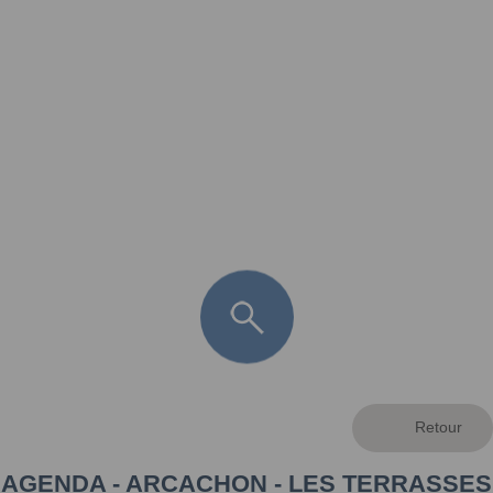
FR
LÈGE CAP-FERRET
ARÈS
ANDERNOS LES BAINS
ARCACHON
LA TESTE DE BUCH
GUJAN MESTRAS
AGENDA - ARCACHON - LES TERRASSES