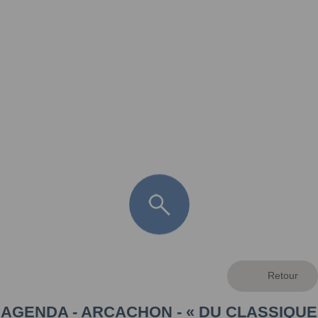
FR
LÈGE CAP-FERRET
ARÈS
ANDERNOS LES BAINS
ARCACHON
LA TESTE DE BUCH
GUJAN MESTRAS
AGENDA - ARCACHON - « DU CLASSIQUE