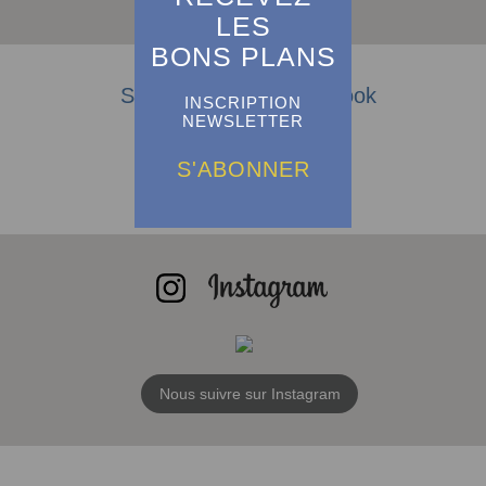
LES
BONS PLANS
Suivez-nous sur Facebook
INSCRIPTION
NEWSLETTER
S'ABONNER
Nous suivre sur Instagram