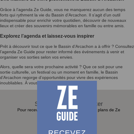
Grâce à l’agenda Ze Guide, vous ne manquerez aucun des temps
forts qui rythment la vie du Bassin d’Arcachon. Il s’agit d’un outil
indispensable pour enrichir votre quotidien, découvrir de nouveaux
lieux et créer des souvenirs mémorables en famille ou entre amis.
Explorez l’agenda et laissez-vous inspirer
Prêt à découvrir tout ce que le Bassin d’Arcachon a à offrir ? Consultez
l’agenda Ze Guide pour rester informé des événements à venir et
organiser vos sorties selon vos envies.
Alors, quelle sera votre prochaine activité ? Que ce soit pour une
sortie culturelle, un festival ou un moment en famille, le Bassin
d’Arcachon regorge d’opportunités pour vivre des expériences
inoubliables. À vous de jouer !
S'abonner à la Newsletter
Pour recevoir toutes les actualités et bons plans de Ze
Guide dans sa boite e-mail :
RECEVEZ
S'abonner