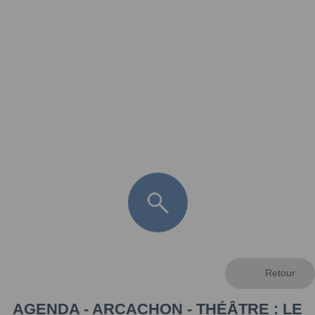
FR
LÈGE CAP-FERRET
ARÈS
ANDERNOS LES BAINS
ARCACHON
LA TESTE DE BUCH
GUJAN MESTRAS
AGENDA - ARCACHON - THÉÂTRE : LE