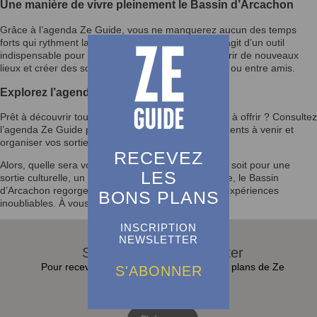
Une manière de vivre pleinement le Bassin d’Arcachon
Grâce à l’agenda Ze Guide, vous ne manquerez aucun des temps
forts qui rythment la vie du Bassin d’Arcachon. Il s’agit d’un outil
indispensable pour enrichir votre quotidien, découvrir de nouveaux
lieux et créer des souvenirs mémorables en famille ou entre amis.
Explorez l’agenda et laissez-vous inspirer
Prêt à découvrir tout ce que le Bassin d’Arcachon a à offrir ? Consultez
l’agenda Ze Guide pour rester informé des événements à venir et
organiser vos sorties selon vos envies.
RECEVEZ
Alors, quelle sera votre prochaine activité ? Que ce soit pour une
LES
sortie culturelle, un festival ou un moment en famille, le Bassin
d’Arcachon regorge d’opportunités pour vivre des expériences
BONS PLANS
inoubliables. À vous de jouer !
INSCRIPTION
NEWSLETTER
S'abonner à la Newsletter
Pour recevoir toutes les actualités et bons plans de Ze
S'ABONNER
Guide dans sa boite e-mail :