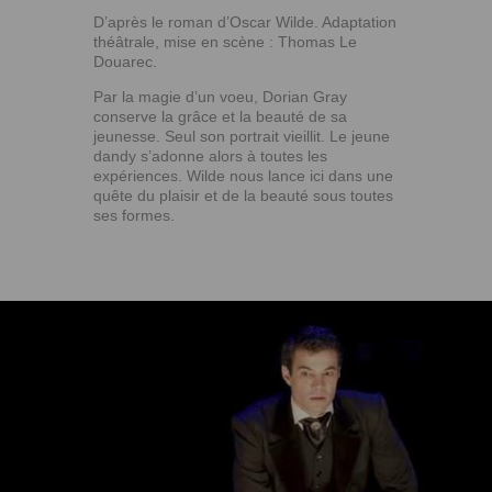
D’après le roman d’Oscar Wilde. Adaptation
théâtrale, mise en scène : Thomas Le
Douarec.
Par la magie d’un voeu, Dorian Gray
conserve la grâce et la beauté de sa
jeunesse. Seul son portrait vieillit. Le jeune
dandy s’adonne alors à toutes les
expériences. Wilde nous lance ici dans une
quête du plaisir et de la beauté sous toutes
ses formes.